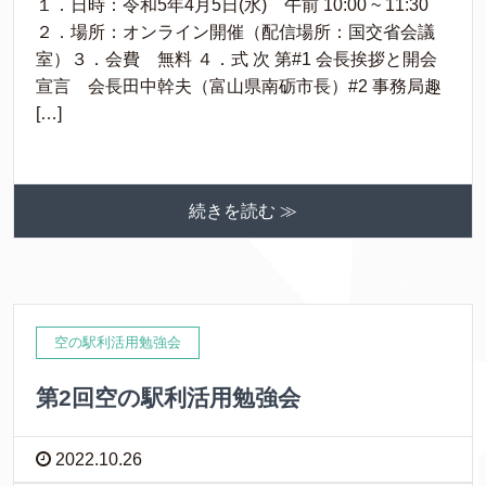
１．日時​：令和5年4月5日(水) 午前 10:00 ~ 11:30
２．場所​：オンライン開催（配信場所：国交省会議
室）３．会費 無料 ４．式 次 第#1 会長挨拶と開会
宣言 会長田中幹夫（富山県南砺市長）#2 事務局趣
[…]
続きを読む ≫
空の駅利活用勉強会
第2回空の駅利活用勉強会
2022.10.26