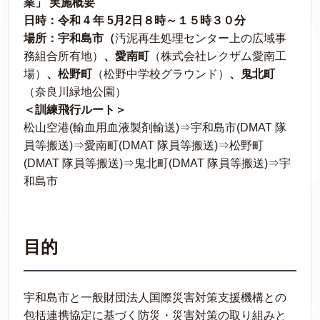
業」 実施概要
日時：令和 4 年 5月2日８時～１５時３０分
場所：宇和島市（
汚泥再生処理センター上の広域事
務組合所有地）
、愛南町
（株式会社レクザム愛南工
場）
、松野町
（松野中学校グラウンド）
、鬼北町
（奈良川緑地公園）
＜訓練飛行ルート＞
松山空港(輸血用血液製剤輸送)⇒宇和島市(DMAT 隊
員等搬送)⇒愛南町(DMAT 隊員等搬送)⇒松野町
(DMAT 隊員等搬送)⇒鬼北町(DMAT 隊員等搬送)⇒宇
和島市
目的
宇和島市と一般財団法人国際災害対策支援機構との
包括連携協定に基づく防災・災害対策の取り組みと