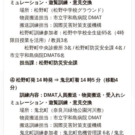
ミュレーション・遊覧訓練・意見交換
場所：松野町（松野中学校グラウンド）
物資搬送担当：市立宇和島病院 DMAT
搬送訓練担当：国際災害対策支援機構
松野町訓練参加者：松野中学校全生徒65名（4時
限目授業を活用）/ 教員3名
松野町中央診療所 3名 / 松野町防災安全課 4名 /
市立宇和島病院DMAT6名
担当課：松野町防災安全課
④ 松野町発 14 時発 ⇒ 鬼北町着 14 時5 分（移動4
分）
訓練内容：DMAT人員搬送・物資搬送・受入れシ
ミュレーション・遊覧訓練・意見交換
場所：鬼北町（奈良川緑地公園河川敷）
物資搬送担当：市立宇和島病院 DMAT
搬送訓練担当：国際災害対策支援機構
鬼北町訓練参加者：鬼北町危機管理課 6名 / 鬼北