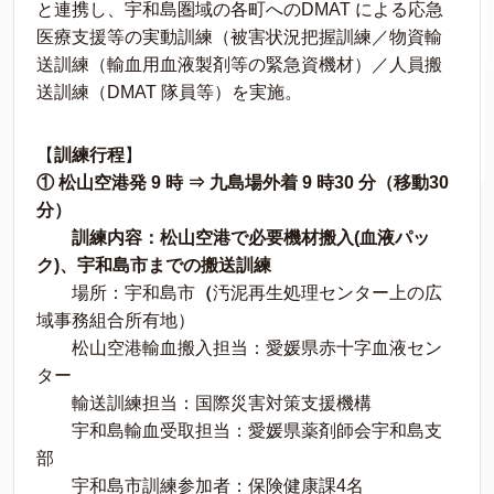
と連携し、宇和島圏域の各町へのDMAT による応急
医療支援等の実動訓練（被害状況把握訓練／物資輸
送訓練（輸血用血液製剤等の緊急資機材）／人員搬
送訓練（DMAT 隊員等）を実施。
【
訓練行程
】
① 松山空港発 9 時 ⇒ 九島場外着 9 時30 分（移動30
分）
訓練内容：松山空港で必要機材搬入(血液パッ
ク)、宇和島市までの搬送訓練
場所：宇和島市
（
汚泥再生処理センター上の広
域事務組合所有地）
松山空港輸血搬入担当：愛媛県赤十字血液セン
ター
輸送訓練担当：国際災害対策支援機構
宇和島輸血受取担当：愛媛県薬剤師会宇和島支
部
宇和島市訓練参加者：保険健康課4名