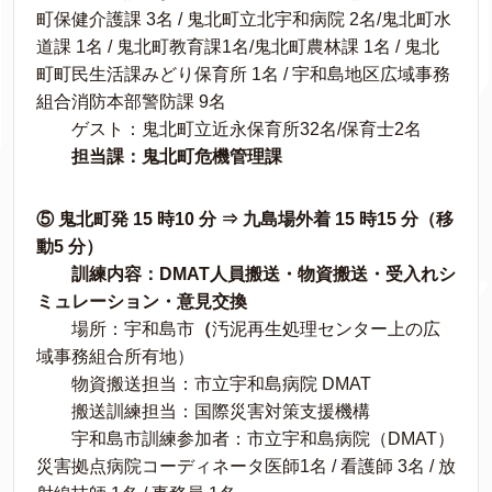
町保健介護課 3名 / 鬼北町立北宇和病院 2名/鬼北町水
道課 1名 / 鬼北町教育課1名/鬼北町農林課 1名 / 鬼北
町町民生活課みどり保育所 1名 / 宇和島地区広域事務
組合消防本部警防課 9名
ゲスト：鬼北町立近永保育所32名/保育士2名
担当課：鬼北町危機管理課
⑤ 鬼北町発 15 時10 分 ⇒ 九島場外着 15 時15 分（移
動5 分）
訓練内容：DMAT人員搬送・物資搬送・受入れシ
ミュレーション・意見交換
場所：宇和島市
（
汚泥再生処理センター上の広
域事務組合所有地）
物資搬送担当：市立宇和島病院 DMAT
搬送訓練担当：国際災害対策支援機構
宇和島市訓練参加者：市立宇和島病院（DMAT）
災害拠点病院コーディネータ医師1名 / 看護師 3名 / 放