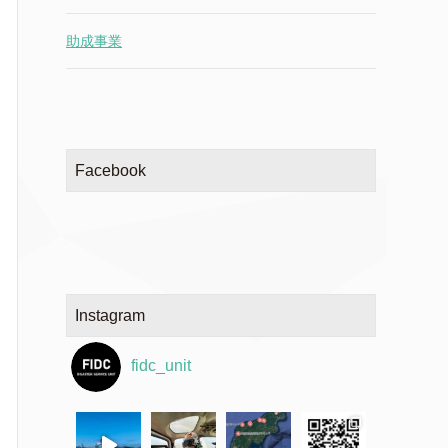
助成事業
Facebook
Instagram
fidc_unit