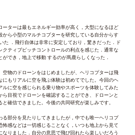
ローターは最もエネルギー効率が高く，大型になるほど
段から小型のマルチコプターを研究している自分からす
いた ．飛行自体は非常に安定しており，驚きだった．ド
レクティブピッチコントロールの利点を感じた．通常な
とができ，地上で移動 するのが馬鹿らしくなった．
、空物のドローンをはじめましたが、ヘリコプターは飛
なにもリアルに空を飛ぶ体験は初めてでした。今回のヘ
アルに空を感じられる乗り物やスポーツを体験してみた
から目視でドローンを確認することができ、ドローンと
ると確信できました。今後の共同研究が楽しみです。
わる部分を見たりしてきましたが，中でも唯一ヘリコプ
恐怖感などは一切感じることなく，いつも地上から見て
になりました．自分の意思で飛び回れたら楽しいだろう