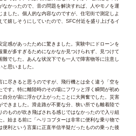
がなかったので、音の問題を解決すれば、人やモノを運
じました。個人的な内容なのですが、住宅街で測定しよ
えて嬉しそうにしていたので、SFC付近を盛り上げるイ
安定感があったために驚きました。実験中にドローンを
報量が多すぎるためになかなか見つけられず、見つけて
困難でした。あんな状況下でも一人で障害物等に注意し
いと思いました。
言に尽きると思うのですが、飛行機とは全く違う「空を
たです。特に離陸時のその場にフワッと浮く瞬間が初め
に自分が宙に浮かび上がったことに大興奮でした。災害
ができました。滑走路が不要な分、狭い所でも離着陸で
りのものが吹き飛ばされる感じではなかったので入り組
た。始まる前に「ヘリコプターは非常に便利な乗り物で
は便利という言葉に正直半信半疑だったものの乗った後