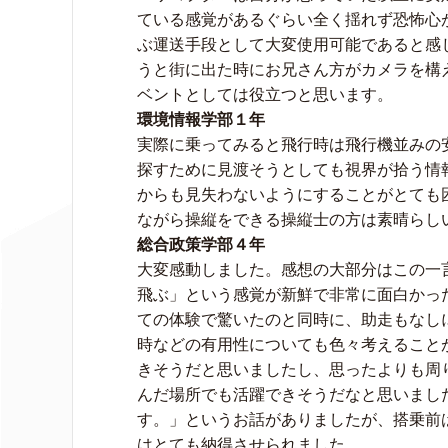
ている感覚があるぐらい全く揺れず恐怖心
ぶ運送手段として大変使用可能であると感
うと街に出た時にお兄さん方がカメラを構
ベントとしては役立つと思います。
環境情報学部１年
実際に乗ってみると飛行時は飛行機並みの
探すために見渡そうとしても視界が拾う情
からも見失わないようにすることがとても
ながら操縦をできる操縦士の方は素晴らし
総合政策学部４年
大変感動しました。感想の大部分はこの一
飛ぶ」という感覚が新鮮で非常に面白かっ
ての体験で驚いたのと同時に、助走もなし
時などの有用性についても色々考えること
きそうだと思いましたし、思ったよりも周
んだ場所でも活躍できそうだなと思いまし
す。」というお話がありましたが、搭乗前
はとても納得させられました。