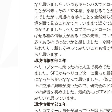
なと思いました．いつもキャンパスでドロ
ことが出来，その「立体感」を感じること
スでしたが，周辺の地域のことを全然知ら
境を面で見ることができ，いままで近くで
づかされました．ヘリコプターはドローン
ばせる程の信頼度がある「空の先輩」で，
多々あるのではないかと感じました．今回
られたり，新しくやってみたいことも増え
らと思います．
環境情報学部２年
ヘリコプターに乗ったのは人生で初めてだ
ました。SFCからヘリコプターに乗った
になったら良いななんて思いました。 僕
上に空撮に興味が湧いたので、研究会のド
ンの練習を初めました。最終的にはFPV
みたいと思っています。
環境情報学部１年
ヘリコプターは自分が思っていた以上に安