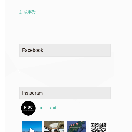
助成事業
Facebook
Instagram
fidc_unit