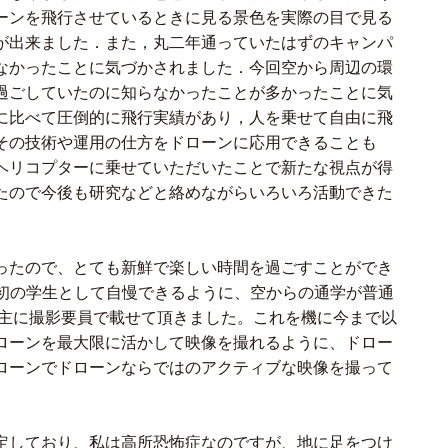
ーンを飛行させているときに見る景色を実際の目で見る
が出来ました．また，丸二年通っていたはずのキャンパ
なかったことに気づかされました．今回空から周辺の環
過ごしていたのに知らなかったことが多かったことに気
に比べて圧倒的に飛行実績があり，人を乗せて自由に飛
その技術や運用の仕方をドローンに応用できることも
ヘリコプターに乗せていただいたことで新たな視点が得
たので今後も研究などと絡めながらいろいろ活動できた
ったので、とても新鮮で楽しい時間を過ごすことができ
最初の学生として自慢できるように、空からの通学が普通
は主に撮影要員で載せて頂きました。これを機に今まで以
ローンを最大限に活かして映像を撮れるように、ドロー
ドローンでドローンならではのアクティブな映像を撮って
定しており、私は高所恐怖症なのですが、地に足をつけ