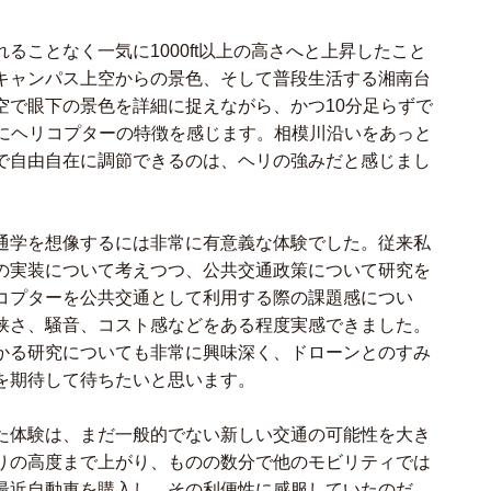
ることなく一気に1000ft以上の高さへと上昇したこと
キャンパス上空からの景色、そして普段生活する湘南台
空で眼下の景色を詳細に捉えながら、かつ10分足らずで
ことにヘリコプターの特徴を感じます。相模川沿いをあっと
で自由自在に調節できるのは、ヘリの強みだと感じまし
通学を想像するには非常に有意義な体験でした。従来私
の実装について考えつつ、公共交通政策について研究を
コプターを公共交通として利用する際の課題感につい
狭さ、騒音、コスト感などをある程度実感できました。
かる研究についても非常に興味深く、ドローンとのすみ
を期待して待ちたいと思います。
た体験は、まだ一般的でない新しい交通の可能性を大き
りの高度まで上がり、ものの数分で他のモビリティでは
最近自動車を購入し、その利便性に感服していたのだ