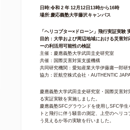
日時:令和 2 年 12月12日13時から16時
場所:慶応義塾大学藤沢キャンパス
「ヘリコプター×ドローン」飛行実証実験 
目的：大学および周辺地域における災害対
ーの利活用可能性の検証
主催：慶應義塾大学武田圭史研究室
共催：国際災害対策支援機構
共同研究機関：愛知産業大学伊藤庸一郎研
協力：匠航空株式会社・AUTHENTIC JAP
慶應義塾大学武田圭史研究室・国際災害対
る実証実験を実施しました。
慶應義塾SFCグラウンドを使用しSFC学
トと飛行に伴う騒音の測定、上空のヘリコ
う見えるか等の実験を行いました。