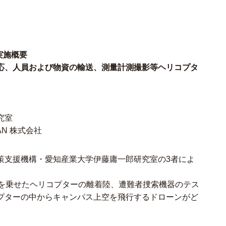
実施概要
応、人員および物資の輸送、測量計測撮影等ヘリコプタ
究室
AN 株式会社
策支援機構・愛知産業大学伊藤庸一郎研究室の3者によ
生を乗せたヘリコプターの離着陸、遭難者捜索機器のテス
プターの中からキャンパス上空を飛行するドローンがど