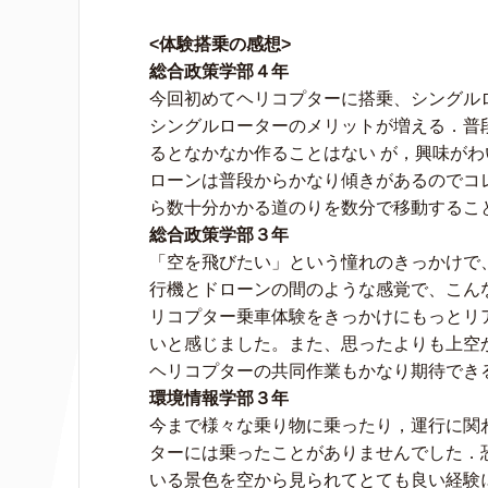
<体験搭乗の感想>
総合政策学部４年
今回初めてヘリコプターに搭乗、シングル
シングルローターのメリットが増える．普
るとなかなか作ることはない が，興味がわ
ローンは普段からかなり傾きがあるのでコ
ら数十分かかる道のりを数分で移動するこ
総合政策学部３年
「空を飛びたい」という憧れのきっかけで
行機とドローンの間のような感覚で、こん
リコプター乗車体験をきっかけにもっとリ
いと感じました。また、思ったよりも上空
ヘリコプターの共同作業もかなり期待でき
環境情報学部３年
今まで様々な乗り物に乗ったり，運行に関
ターには乗ったことがありませんでした．
いる景色を空から見られてとても良い経験