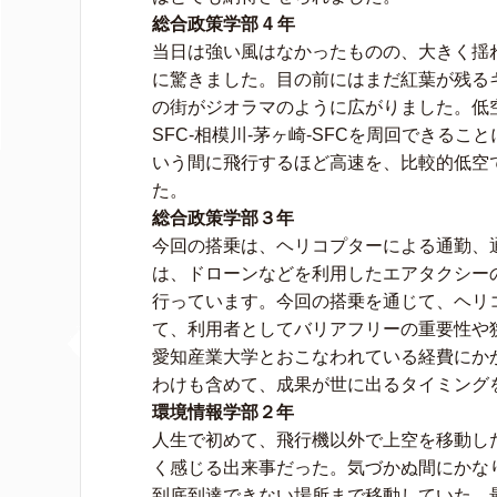
総合政策学部 4 年
当日は強い風はなかったものの、大きく揺れ
に驚きました。目の前にはまだ紅葉が残る
の街がジオラマのように広がりました。低
SFC-相模川-茅ヶ崎-SFCを周回できる
いう間に飛行するほど高速を、比較的低空
た。
総合政策学部３年
今回の搭乗は、ヘリコプターによる通勤、
は、ドローンなどを利用したエアタクシー
行っています。今回の搭乗を通じて、ヘリ
て、利用者としてバリアフリーの重要性や
愛知産業大学とおこなわれている経費にか
わけも含めて、成果が世に出るタイミング
環境情報学部２年
人生で初めて、飛行機以外で上空を移動し
く感じる出来事だった。気づかぬ間にかな
到底到達できない場所まで移動していた。