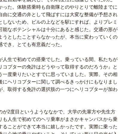
かった。体験搭乗時も自衛隊とのやりとりで離陸までに
自由に交通の弁として飛ばすには大変な整備が予想され
としないため、ビルの上などを駅にすれば、よりプレミ
可能なポテンシャルは十分にあると感じた。交通の形が
ようとしたことすらなかったが、本当に変わっていくの
感でき、とても有意義だった。
が人生で初めての搭乗でした。乗っている間、私たちが
リコプターの免許はどうやって取得するのだろうか』と
う一度乗りたいとすでに思っていました。実際、その相
後にヘリコプターに関して調べるきっかけにもなりまし
が、取得する免許の選択肢の一つにヘリコプターが加わ
のが2度目というようななかで、大学の先輩方や先生方
りも人生で初めてのヘリ乗車がまさかキャンパスから乗
することができて本当に嬉しかったです。実際に乗った