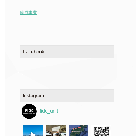
助成事業
Facebook
Instagram
fidc_unit