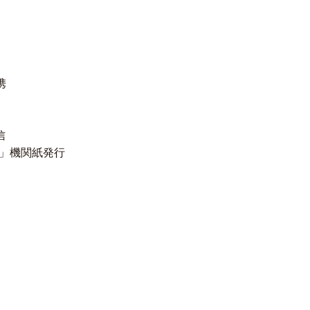
携
信
P」機関紙発行