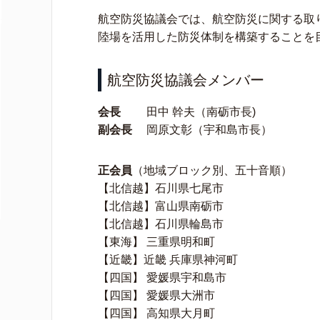
航空防災協議会では、航空防災に関する取
陸場を活用した防災体制を構築することを
航空防災協議会メンバー
会長
田中 幹夫（南砺市長)
副会長
岡原文彰（宇和島市長）
正会員
（地域ブロック別、五十音順）
【北信越】石川県七尾市
【北信越】富山県南砺市
【北信越】石川県輪島市
【東海】 三重県明和町
【近畿】近畿 兵庫県神河町
【四国】 愛媛県宇和島市
【四国】 愛媛県大洲市
【四国】 高知県大月町