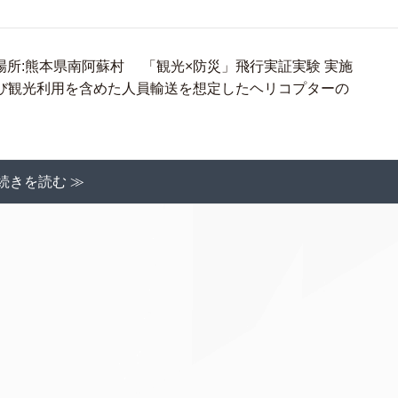
15時場所:熊本県南阿蘇村 「観光×防災」飛行実証実験 実施
び観光利用を含めた人員輸送を想定したヘリコプターの
続きを読む ≫