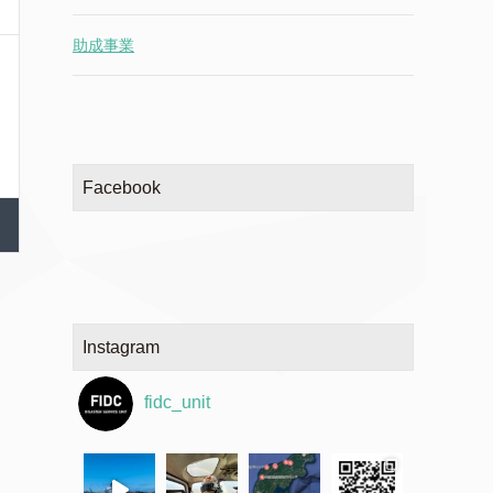
助成事業
Facebook
Instagram
fidc_unit