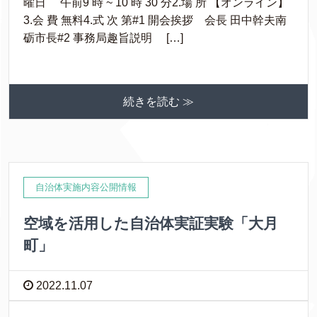
曜日 午前9 時 ~ 10 時 30 分2.場 所 【オンライン】
3.会 費 無料4.式 次 第#1 開会挨拶 会長 田中幹夫南
砺市長#2 事務局趣旨説明 […]
続きを読む ≫
自治体実施内容公開情報
空域を活用した自治体実証実験「大月
町」
2022.11.07