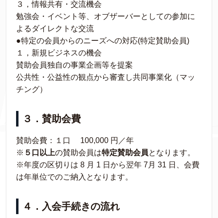
３，情報共有・交流機会
勉強会・イベント等、オブザーバーとしての参加に
よるダイレクトな交流
●特定の会員からのニーズへの対応(特定賛助会員)
１，新規ビジネスの機会
賛助会員独自の事業企画等を提案
公共性・公益性の観点から審査し共同事業化（マッ
チング）
３．賛助会費
賛助会費：１口 100,000 円／年
※
５口以上
の賛助会員は
特定賛助会員
となります。
※年度の区切りは 8 月 1 日から翌年 7月 31 日、会費
は年単位でのご納入となります。
４．入会手続きの流れ